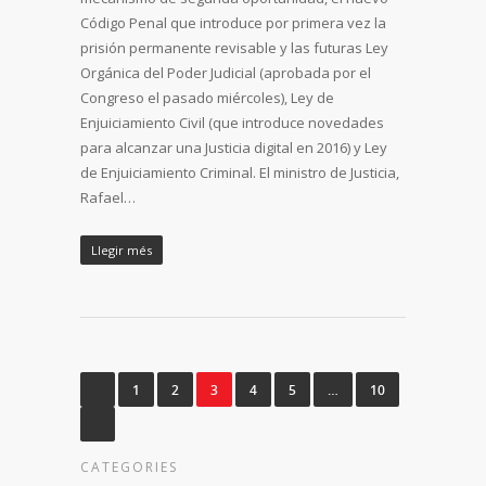
Código Penal que introduce por primera vez la
prisión permanente revisable y las futuras Ley
Orgánica del Poder Judicial (aprobada por el
Congreso el pasado miércoles), Ley de
Enjuiciamiento Civil (que introduce novedades
para alcanzar una Justicia digital en 2016) y Ley
de Enjuiciamiento Criminal. El ministro de Justicia,
Rafael…
Llegir més
1
2
3
4
5
…
10
CATEGORIES