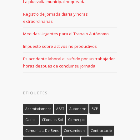
La plusvalía municipal noqueada
Registro de jornada diaria y horas
extraordinarias
Medidas Urgentes para el Trabajo Autónomo
Impuesto sobre activos no productivos
Es accidente laboral el sufrido por un trabajador
horas después de concluir su jornada
ETIQUETES
Acomiadament
AEAT
Autònoms
BCE
Capital
Clàusules Sol
Comerços
Comunitats De Bens
Consumidors
Contractació