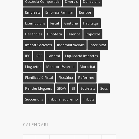
Custòdia Compartida
Divorcis
Donacions
Empleats
Empresa Familiar
Euribor
Exempcions
Fiscal
Gestoria
Habitatge
Herències
Hipoteca
Hisenda
Impostos
Impost Societats
Indemnitzacions
Interinitat
IPC
IRPF
Laboral
Liquidació Impostos
Llogueter
Monitori Especial
Morositat
Planificació Fiscal
Plusvàlua
Reformes
Rendes Lloguers
SICAV
SII
Societats
Sous
Succesions
Tribunal Supremo
Tributs
CALENDARI