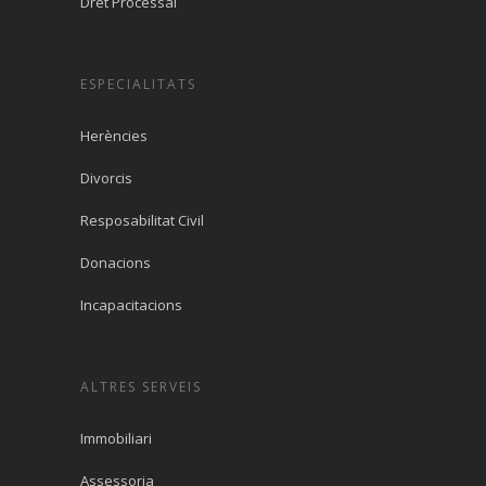
Dret Processal
ESPECIALITATS
Herències
Divorcis
Resposabilitat Civil
Donacions
Incapacitacions
ALTRES SERVEIS
Immobiliari
Assessoria