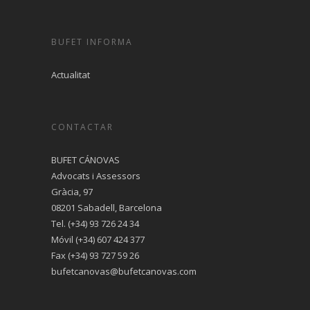
BUFET INFORMA
Actualitat
CONTACTAR
BUFET CÁNOVAS
Advocats i Assessors
Gràcia, 97
08201 Sabadell, Barcelona
Tel.
(+34) 93 726 24 34
Móvil
(+34) 607 424 377
Fax (+34) 93 727 59 26
bufetcanovas@bufetcanovas.com